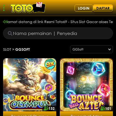
LOGIN
DAFTAR
Selamat datang di link Resmi Toto69 - Situs Slot Gacor akses Te
SLOT
>
GGSOFT
GGSoft
132
101