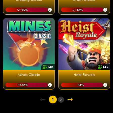
51.95
%
51.48
%
143
149
Mines Classic
Heist Royale
52.86
%
54
%
1
2