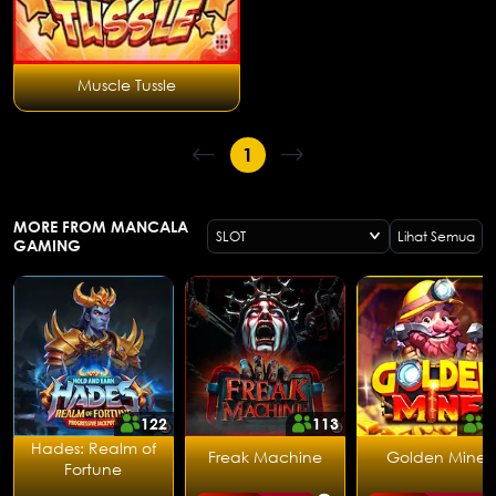
Muscle Tussle
1
MORE FROM MANCALA
SLOT
Lihat Semua
GAMING
122
113
1
Hades: Realm of
Freak Machine
Golden Mine
Fortune