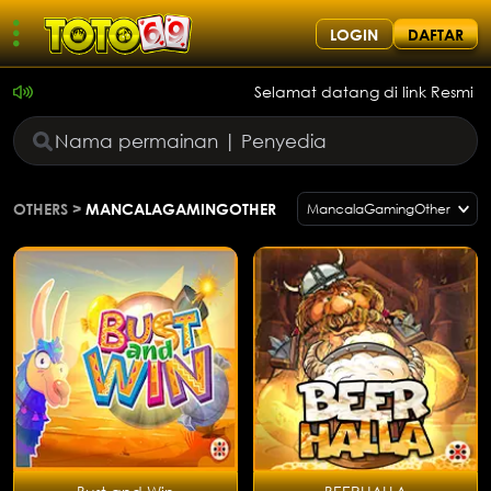
LOGIN
DAFTAR
Selamat datang di link Resmi To
OTHERS
>
MANCALAGAMINGOTHER
MancalaGamingOther