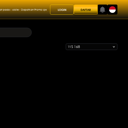
LOGIN
DAFTAR
 pada Mobile - Dapatkan Promo spesial dari Toto69 setiap hari Garansi Gagal Gacor saldo kembali 100% -
WS 168