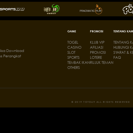
GAME
PROMOSI
TENTANG KAM
TOGEL
KLUB VIP
TENTANG K
CASINO
AFILIASI
HUBUNGI K
Bisa Download
SLOT
PROMOSI
SYARAT & 
sus Perangkat
SPORTS
LOTERE
FAQ
TEMBAK IKAN
RUJUK TEMAN
OTHERS
© 2019 TOTO69 ALL RIGHTS RESERVED